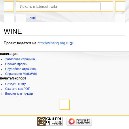
ещё
WINE
Перейти
Перейти
Проект ведётся на
http://winehq.org.ru
.
к
к
навигации
поиску
навигация
Заглавная страница
Свежие правки
Случайная страница
Справка по MediaWiki
печать/экспорт
Создать книгу
Скачать как PDF
Версия для печати