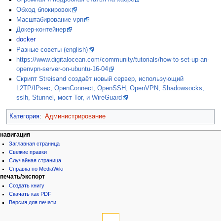
Обход блокировок
Масштабирование vpn
Докер-контейнер
docker
Разные советы (english)
https://www.digitalocean.com/community/tutorials/how-to-set-up-an-
openvpn-server-on-ubuntu-16-04
Скрипт Streisand создаёт новый сервер, использующий
L2TP/IPsec, OpenConnect, OpenSSH, OpenVPN, Shadowsocks,
sslh, Stunnel, мост Tor, и WireGuard
Категория
:
Администрирование
навигация
Заглавная страница
Свежие правки
Случайная страница
Справка по MediaWiki
печать/экспорт
Создать книгу
Скачать как PDF
Версия для печати