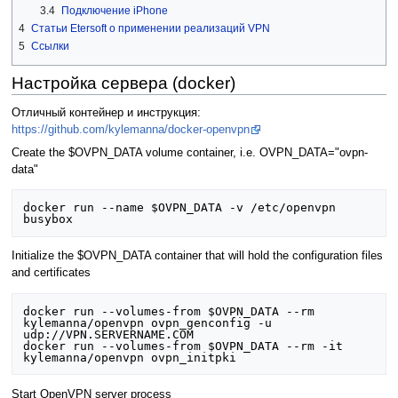
3.4
Подключение iPhone
4
Статьи Etersoft о применении реализаций VPN
5
Ссылки
Настройка сервера (docker)
Отличный контейнер и инструкция:
https://github.com/kylemanna/docker-openvpn
Create the $OVPN_DATA volume container, i.e. OVPN_DATA="ovpn-
data"
docker run --name $OVPN_DATA -v /etc/openvpn 
Initialize the $OVPN_DATA container that will hold the configuration files
and certificates
docker run --volumes-from $OVPN_DATA --rm 
kylemanna/openvpn ovpn_genconfig -u 
udp://VPN.SERVERNAME.COM

docker run --volumes-from $OVPN_DATA --rm -it 
Start OpenVPN server process