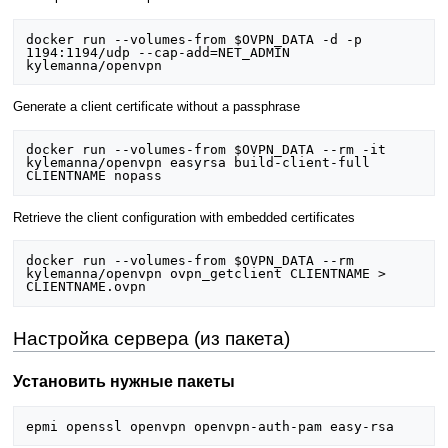
docker run --volumes-from $OVPN_DATA -d -p 
1194:1194/udp --cap-add=NET_ADMIN 
Generate a client certificate without a passphrase
docker run --volumes-from $OVPN_DATA --rm -it 
kylemanna/openvpn easyrsa build-client-full 
Retrieve the client configuration with embedded certificates
docker run --volumes-from $OVPN_DATA --rm 
kylemanna/openvpn ovpn_getclient CLIENTNAME > 
Настройка сервера (из пакета)
Установить нужные пакеты