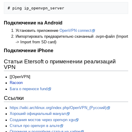
Подключение на Android
Установить приложение
OpenVPN connect
Импортировать предварительно скачанный .ovpn-файл (Import
-> Import from SD card)
Подключение iPhone
Статьи Etersoft о применении реализаций
VPN
[[OpenVPN]
Racoon
Бага о переносе fund
Ссылки
https://wiki.archlinux.org/index.php/OpenVPN_(Русский)
Хороший официальный мануал
Создания мостов через openvpn xgu
Статья про openvpn в альте
Огромная и подробная статья на хабре