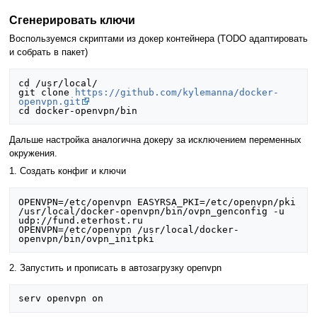
Сгенерировать ключи
Воспользуемся скриптами из докер контейнера (TODO адаптировать
и собрать в пакет)
cd /usr/local/

git clone 
https://github.com/kylemanna/docker-
openvpn.git
Дальше настройка аналогична докеру за исключением переменных
окружения.
1. Создать конфиг и ключи
OPENVPN=/etc/openvpn EASYRSA_PKI=/etc/openvpn/pki 
/usr/local/docker-openvpn/bin/ovpn_genconfig -u 
udp://fund.eterhost.ru

OPENVPN=/etc/openvpn /usr/local/docker-
2. Запустить и прописать в автозагрузку openvpn