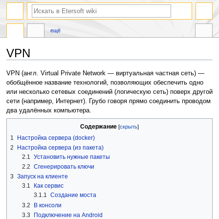
ещё
VPN
Перейти
Перейти
VPN (англ. Virtual Private Network — виртуальная частная сеть) —
к
к
обобщённое название технологий, позволяющих обеспечить одно
навигации
поиску
или несколько сетевых соединений (логическую сеть) поверх другой
сети (например, Интернет). Грубо говоря прямо соединить проводом
два удалённых компьютера.
Содержание
1
Настройка сервера (docker)
2
Настройка сервера (из пакета)
2.1
Установить нужные пакеты
2.2
Сгенерировать ключи
3
Запуск на клиенте
3.1
Как сервис
3.1.1
Создание моста
3.2
В консоли
3.3
Подключение на Android