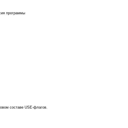
рсия программы
новом составе USE-флагов.