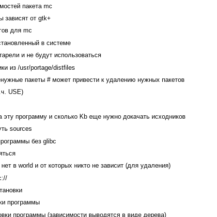
имостей пакета mc
ы зависят от gtk+
гов для mc
становленный в системе
старели и не будут использоваться
и из /usr/portage/distfiles
ненужные пакеты # может привести к удалению нужных пакетов
.ч. USE)
на эту программу и сколько Kb еще нужно докачать исходников
уть sources
программы без glibc
ляться
нет в world и от которых никто не зависит (для удаления)
://
становки
вки программы
новки программы (зависимости выводятся в виде дерева)