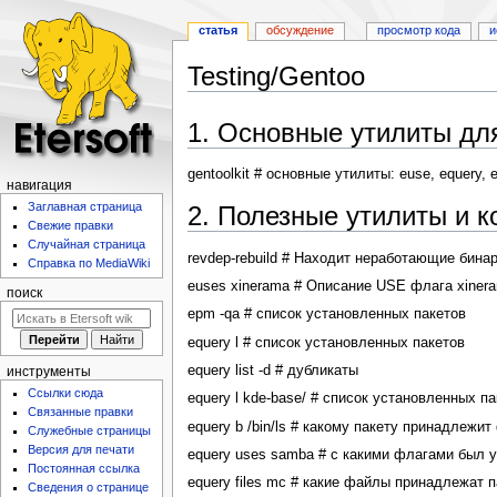
статья
обсуждение
просмотр кода
и
Testing/Gentoo
Перейти
Перейти
1. Основные утилиты дл
к
к
навигации
поиску
gentoolkit # основные утилиты: euse, equery,
навигация
Заглавная страница
2. Полезные утилиты и 
Свежие правки
Случайная страница
revdep-rebuild # Находит неработающие бина
Справка по MediaWiki
euses xinerama # Описание USE флага xiner
поиск
epm -qa # список установленных пакетов
equery l # список установленных пакетов
equery list -d # дубликаты
инструменты
Ссылки сюда
equery l kde-base/ # список установленных п
Связанные правки
equery b /bin/ls # какому пакету принадлежит 
Служебные страницы
Версия для печати
equery uses samba # с какими флагами был 
Постоянная ссылка
equery files mc # какие файлы принадлежат 
Сведения о странице