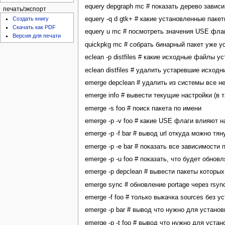
equery depgraph mc # показать дерево завис
печать/экспорт
equery -q d gtk+ # какие установленные пакет
Создать книгу
Скачать как PDF
equery u mc # посмотреть значения USE фла
Версия для печати
quickpkg mc # собрать бинарный пакет уже у
eclean -p distfiles # какие исходные файлы у
eclean distfiles # удалить устаревшие исходник
emerge depclean # удалить из системы все 
emerge info # вывести текущие настройки (в т
emerge -s foo # поиск пакета по имени
emerge -p -v foo # какие USE флаги влияют 
emerge -p -f bar # вывод url откуда можно тян
emerge -p -e bar # показать все зависимости 
emerge -p -u foo # показать, что будет обнов
emerge -p depclean # вывести пакеты которых 
emerge sync # обновление portage через rsync
emerge -f foo # только выкачка sources без у
emerge -p bar # вывод что нужно для устано
emerge -p -t foo # вывод что нужно для уста