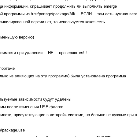
ывода информации, спрашивает продолжить ли выполнять emerge
ой программы из /usr/portage/package/All/ __ЕСЛИ__ там есть нужная ве
компилированной версии нет, то используется какая есть
на меньшую версию)
висимости при удалении __НЕ__ проверяются!!!
 портаже
олько из влияющих на эту программу) была установлена программа
пользуемые зависимости будут удалены
темы после изменения USE флагов
симости, присутствующие в «старой» системе, но больше не нужные при 
e/package.use