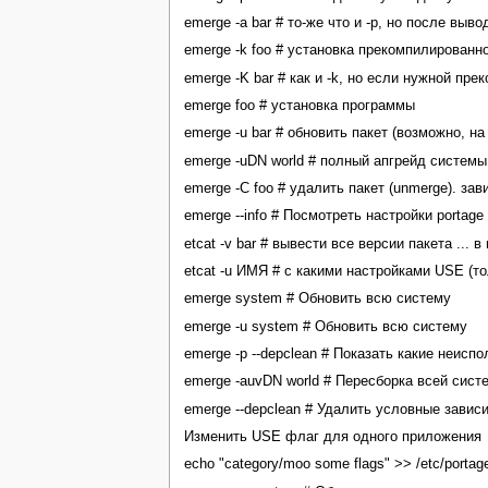
emerge -a bar # то-же что и -p, но после в
emerge -k foo # установка прекомпилированн
emerge -K bar # как и -k, но если нужной пре
emerge foo # установка программы
emerge -u bar # обновить пакет (возможно, 
emerge -uDN world # полный апгрейд системы
emerge -C foo # удалить пакет (unmerge). за
emerge --info # Посмотреть настройки portage
etcat -v bar # вывести все версии пакета ... в
etcat -u ИМЯ # с какими настройками USE (т
emerge system # Обновить всю систему
emerge -u system # Обновить всю систему
emerge -p --depclean # Показать какие неис
emerge -auvDN world # Пересборка всей сис
emerge --depclean # Удалить условные зави
Изменить USE флаг для одного приложения
echo "category/moo some flags" >> /etc/portag