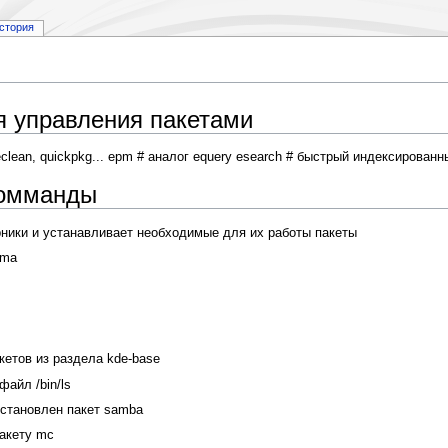
стория
я управления пакетами
 eclean, quickpkg... epm # аналог equery esearch # быстрый индексированн
комманды
рники и устанавливает необходимые для их работы пакеты
ama
акетов из раздела kde-base
файл /bin/ls
установлен пакет samba
пакету mc