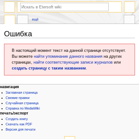
ещё
Ошибка
Перейти
Перейти
В настоящий момент текст на данной странице отсутствует.
к
к
Вы можете
найти упоминание данного названия
на других
навигации
поиску
страницах,
найти соответствующие записи журналов
или
создать страницу с таким названием
.
навигация
Заглавная страница
Свежие правки
Случайная страница
Справка по MediaWiki
печать/экспорт
Создать книгу
Скачать как PDF
Версия для печати