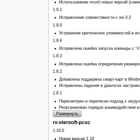
Использование nxssh новых версий (совм
1.9.1
Исправление совместимости с wx-3.2
1.9.0
Устранение критических уязвимостей в ис
1.8.4
Исправлена ошибка запуска команды с "n"
1.8.3
Исправлена ошибка определения размеров 
1.8.2
Добавлена поддержка смарт-карт в Wind
Исправлены падения в диалогах настроек
1.8.1
Пересмотрен и переписан подход к загрузк
Реорганизован порядок взаимодействия кл
Развернуть
rx-etersoft-pcsc
1.10.0
Новая версия 1.10