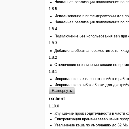
Начальная реализация подключения по п
1.8.5
Использование runtime-директории для пр
Начальная реализация подключения по п
1.8.4
Подключение без использования ssh при
1.8.3
Добавлена обратная совместимость rxkagen
1.8.2
Отключение ограничения сессии по време
1.8.1
Исправление выявленных ошибок в работ
Исправление ошибок сборки для дистрибу
Развернуть
rxclient
1.10.0
Улучшение производительности в части с
Синхронизация времени завершения прогр
Увеличение кэша по умолчанию до 32 Мб