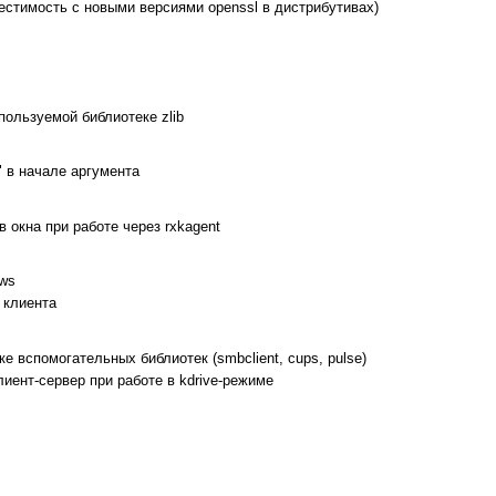
естимость с новыми версиями openssl в дистрибутивах)
пользуемой библиотеке zlib
 в начале аргумента
окна при работе через rxkagent
ows
 клиента
е вспомогательных библиотек (smbclient, cups, pulse)
иент-сервер при работе в kdrive-режиме