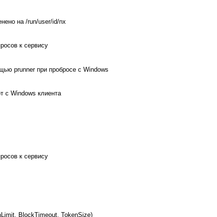
но на /run/user/id/nx
росов к сервису
щью prunner при пробросе с Windows
т с Windows клиента
росов к сервису
imit, BlockTimeout, TokenSize)