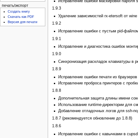
Исправление ошибки маскировки пароля 
печать/экспорт
1.9.3
Создать книгу
Удаление зависимостей rx-etersoft от wine (
Скачать как PDF
Версия для печати
1.9.2
Исправление ошибки с пустым pid-файло
1.9.1
Исправление и диагностика ошибок монт
1.9.0
Синхронизация раскладок клавиатуры в р
1.8.9
Исправление ошибки печати из браузеров (
Исправление проброса принтеров с проб
1.8.8
Дополнительная защита длины имени сок
Использование runtime-директории для см
Добавление отладочных логов для ssh-п
1.8.7 (рекомендуется обновление до 1.8.8)
1.8.6
Исправление ошибки с кавычками в cupsd