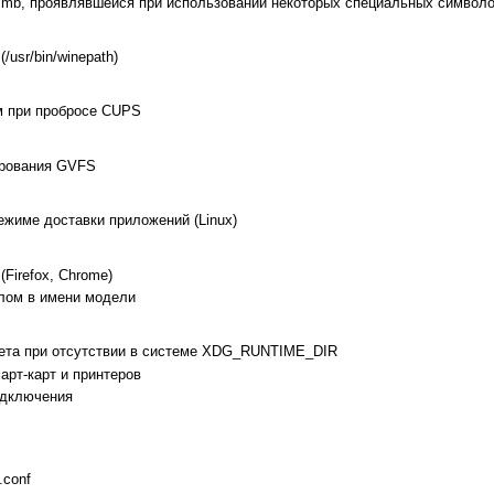
smb, проявлявшейся при использовании некоторых специальных символ
/usr/bin/winepath)
м при пробросе CUPS
ирования GVFS
ежиме доставки приложений (Linux)
Firefox, Chrome)
елом в имени модели
ета при отсутствии в системе XDG_RUNTIME_DIR
арт-карт и принтеров
одключения
.conf