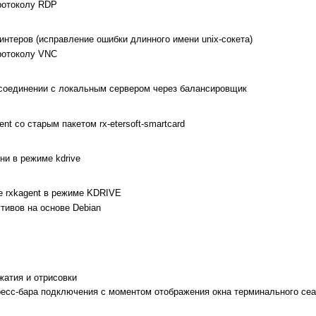
ротоколу RDP
интеров (исправление ошибки длинного имени unix-сокета)
ротоколу VNC
 соединении с локальным сервером через балансировщик
t со старым пакетом rx-etersoft-smartcard
ни в режиме kdrive
е rxkagent в режиме KDRIVE
тивов на основе Debian
жатия и отрисовки
есс-бара подключения с моментом отображения окна терминального се