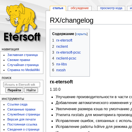
статья
обсуждение
просмотр кода
и
RX/changelog
Перейти
Перейти
Содержание
к
к
1
rx-etersoft
навигации
поиску
2
rxclient
навигация
3
rx-etersoft-pcsc
Заглавная страница
4
rxclient-pcsc
Свежие правки
5
nx-libs
Случайная страница
6
nxssh
Справка по MediaWiki
поиск
rx-etersoft
1.10.0
Улучшение производительности в части с
инструменты
Добавление автоматического изменения у
Ссылки сюда
Увеличение размера кэша по умолчанию 
Связанные правки
Служебные страницы
Утилита nxstats для мониторинга произво
Версия для печати
Исправление ошибок, связанных с исполь
Постоянная ссылка
Исправление работы kdrive для режима д
Сведения о странице