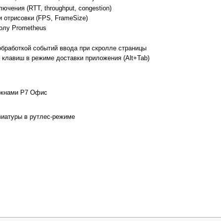
чения (RTT, throughput, congestion)
 отрисовки (FPS, FrameSize)
олу Prometheus
бработкой событий ввода при скролле страницы
клавиш в режиме доставки приложения (Alt+Tab)
окнами Р7 Офис
виатуры в рутлес-режиме