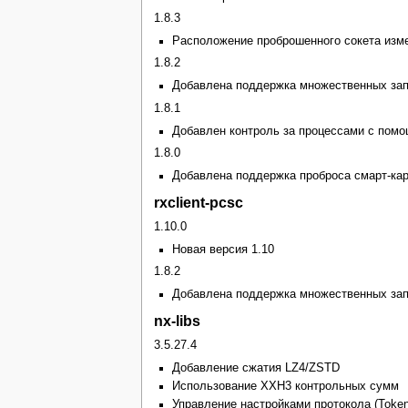
1.8.3
Расположение проброшенного сокета измене
1.8.2
Добавлена поддержка множественных зап
1.8.1
Добавлен контроль за процессами с помо
1.8.0
Добавлена поддержка проброса смарт-кар
rxclient-pcsc
1.10.0
Новая версия 1.10
1.8.2
Добавлена поддержка множественных зап
nx-libs
3.5.27.4
Добавление сжатия LZ4/ZSTD
Использование XXH3 контрольных сумм
Управление настройками протокола (TokenL