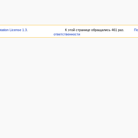
tion License 1.3
.
К этой странице обращались 461 раз.
По
ответственности