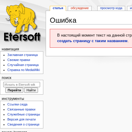
статья
обсуждение
просмотр кода
и
Ошибка
Перейти
Перейти
В настоящий момент текст на данной ст
к
к
создать страницу с таким названием
.
навигации
поиску
навигация
Заглавная страница
Свежие правки
Случайная страница
Справка по MediaWiki
поиск
инструменты
Ссылки сюда
Связанные правки
Служебные страницы
Версия для печати
Сведения о странице