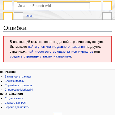
ещё
Ошибка
Перейти
Перейти
В настоящий момент текст на данной странице отсутствует.
к
к
Вы можете
найти упоминание данного названия
на других
навигации
поиску
страницах,
найти соответствующие записи журналов
или
создать страницу с таким названием
.
навигация
Заглавная страница
Свежие правки
Случайная страница
Справка по MediaWiki
печать/экспорт
Создать книгу
Скачать как PDF
Версия для печати