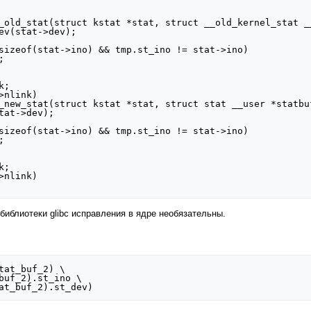
_old_stat(struct kstat *stat, struct __old_kernel_stat __


_new_stat(struct kstat *stat, struct stat __user *statbuf


библиотеки glibc исправления в ядре необязательны.
tat_buf_2) \
