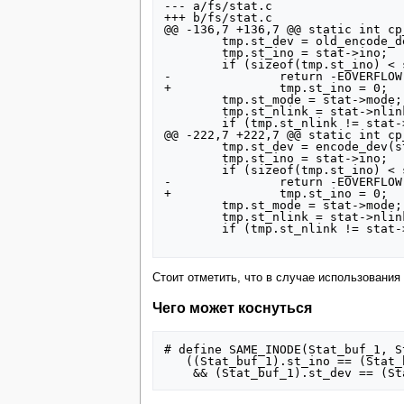
--- a/fs/stat.c

+++ b/fs/stat.c

@@ -136,7 +136,7 @@ static int cp
        tmp.st_dev = old_encode_dev(stat->dev);

        tmp.st_ino = stat->ino;

        if (sizeof(tmp.st_ino) < sizeof(stat->ino) && tmp.st_ino != stat->ino)

-               return -EOVERFLOW;
+               tmp.st_ino = 0;

        tmp.st_mode = stat->mode;

        tmp.st_nlink = stat->nlink;

        if (tmp.st_nlink != stat->nlink)

@@ -222,7 +222,7 @@ static int cp
        tmp.st_dev = encode_dev(stat->dev);

        tmp.st_ino = stat->ino;

        if (sizeof(tmp.st_ino) < sizeof(stat->ino) && tmp.st_ino != stat->ino)

-               return -EOVERFLOW;
+               tmp.st_ino = 0;

        tmp.st_mode = stat->mode;

        tmp.st_nlink = stat->nlink;

        if (tmp.st_nlink != stat->nlink)

Стоит отметить, что в случае использования 
Чего может коснуться
# define SAME_INODE(Stat_buf_1, S
   ((Stat_buf_1).st_ino == (Stat_buf_2).st_ino \
