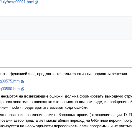
-July/msg00021.html
ых с функцией stat, предлагаются альтернативные варианты решения:
sg00575.html
sg00580.html
, несмотря на возникающие ошибки, должна формировать выходную структу
т до пользователя в насколько это возможно полном виде, и сообщение 
нием Inode - предотвратить возврат кода ошибки.
редполагает исправление самих сборочных правил(включение опции -D_
ловами автор предлагает масштабный переход на 64битные версии прог
азируется на необходимости пересобирать сами программы и не учитыв