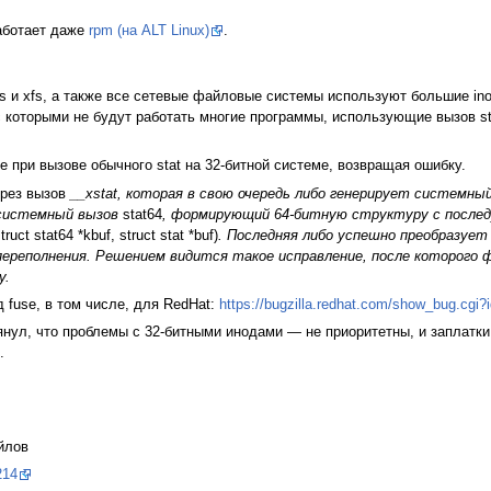
аботает даже
rpm (на ALT Linux)
.
fs и xfs, а также все сетевые файловые системы используют большие in
с которыми не будут работать многие программы, использующие вызов st
e при вызове обычного stat на 32-битной системе, возвращая ошибку.
рез вызов
__xstat, которая в свою очередь либо генерирует системны
 системный вызов
stat64
, формирующий 64-битную структуру с послед
truct stat64 *kbuf, struct stat *buf)
. Последняя либо успешно преобразует
реполнения. Решением видится такое исправление, после которого 
у.
 fuse, в том числе, для RedHat:
https://bugzilla.redhat.com/show_bug.cgi
нул, что проблемы с 32-битными инодами — не приоритетны, и заплатки 
.
йлов
214