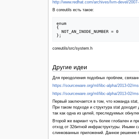
http://www.redhat.com/archives/lvm-devel/2007
В coreutils есть такое:
enum

{

  NOT_AN_INODE_NUMBER = 0

coreutils/src/system.h
Другие идеи
Для преодоления подобных проблем, связанн
https://sourceware.org/ml/libc-alpha/2013-02/m
https://sourceware.org/ml/libc-alpha/2013-02/m
Первый заключается в том, что команда stat
При таком подходе и структура stat доходи
так как одна из целей, преследуемых обнуле
Второй же вариант чуть более глобален и п
отход от 32битной инфраструктуры. Иными с
слинкованных приложений. Данное решение б