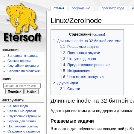
статья
обсуждение
просмотр кода
и
Linux/ZeroInode
Перейти
Перейти
Содержание
к
к
1
Длинные inode на 32-битной системе
навигации
поиску
1.1
Решаемые задачи
навигация
1.2
Постановка задачи
Заглавная страница
1.3
Что уже сделано
Свежие правки
1.4
Предложенное решение
Случайная страница
1.5
Исправления
Справка по MediaWiki
1.6
Чего может коснуться
поиск
2
Другие идеи
2.1
Ссылки
Длинные inode на 32-битной с
инструменты
Ссылки сюда
Адаптация системы для поддержки длинных in
Связанные правки
Служебные страницы
Решаемые задачи
Версия для печати
Постоянная ссылка
Это важно для обеспечения совместной работ
Сведения о странице