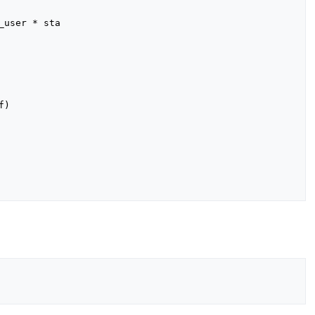
user * sta

)
