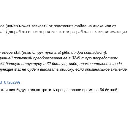
ode (номер может зависеть от положения файла на диске или от
at. Для работы в некоторых из систем разработаны хаки, сжимающие
й вызов
stat
(если структура stat glibc и ядра совпадают),
ующей попыткой преобразования её в 32-битную посредством
 64-битную структуру в 32-битную, либо, применительно к inode,
функция
stat
не будет выдавать ошибку, если оригинальное значение
?id=872629
.
для них будут только тратить процессорное время на 64-битной