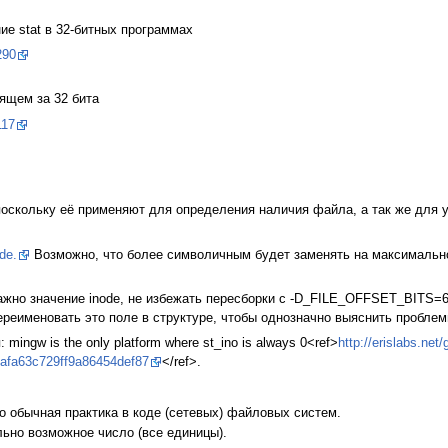
ние stat в 32-битных программах
290
дящем за 32 бита
117
поскольку её применяют для определения наличия файла, а так же для у
de.
Возможно, что более символичным будет заменять на максимально
ажно значение inode, не избежать пересборки с -D_FILE_OFFSET_BITS=6
ереименовать это поле в структуре, чтобы однозначно выяснить пробле
mingw is the only platform where st_ino is always 0<ref>
http://erislabs.net/
fafa63c729ff9a86454def87
</ref>.
о обычная практика в коде (сетевых) файловых систем.
ально возможное число (все единицы).