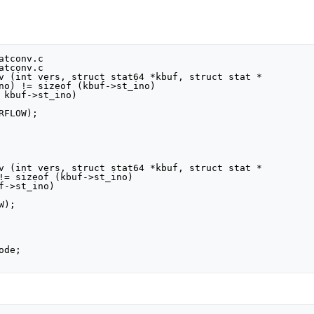
tconv.c

tconv.c

v (int vers, struct stat64 *kbuf, struct stat *

FLOW);

v (int vers, struct stat64 *kbuf, struct stat *

);
