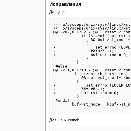
Исправления
Для glibc:
--- a/sysdeps/unix/sysv/linux/xsta
+++ b/sysdeps/unix/sysv/linux/xsta
@@ -202,8 +202,7 @@ __xstat32_con
            if (sizeof (buf->st_ino) != sizeof (kbuf->st_ino)

                && buf->st_ino != kbuf->st_ino)

              {

-               __set_errno (EOVER
-               return -1;

+               buf->st_ino = 0;

              }

          }

 #else

@@ -211,8 +210,7 @@ __xstat32_con
        if (sizeof (buf->st_ino) != sizeof (kbuf->st_ino)

            && buf->st_ino != kbuf->st_ino)

          {

-           __set_errno (EOVERFLOW
-           return -1;

+           buf->st_ino = 0;

          }

 #endif

        buf->st_mode = kbuf->st_mode;

Для Linux kernel: