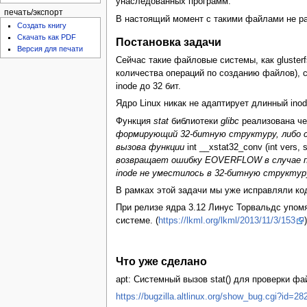
унаследованных программ.
печать/экспорт
В настоящий момент с такими файлами не р
Создать книгу
Скачать как PDF
Постановка задачи
Версия для печати
Сейчас такие файловые системы, как gluster
количества операций по созданию файлов), 
inode до 32 бит.
Ядро Linux никак не адаптирует длинный inod
Функция
stat
библиотеки
glibc
реализована че
формирующий 32-битную структуру, либо
вызова функции
int __xstat32_conv (int vers, s
возвращает ошибку EOVERFLOW в случае пе
inode не уместилось в 32-битную структур
В рамках этой задачи мы уже исправляли код
При релизе ядра 3.12 Линус Торвальдс упомя
системе. (
https://lkml.org/lkml/2013/11/3/153
)
Что уже сделано
apt: Системный вызов stat() для проверки фа
https://bugzilla.altlinux.org/show_bug.cgi?id=28