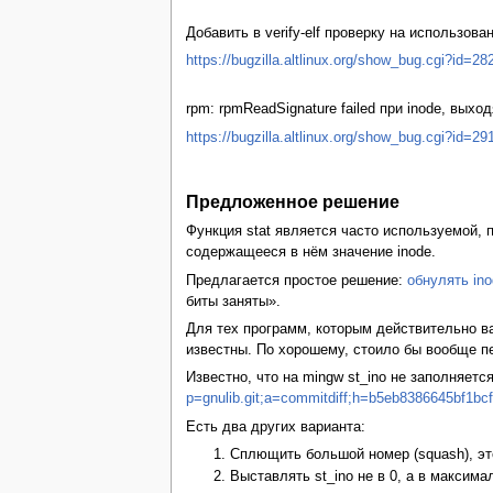
Добавить в verify-elf проверку на использова
https://bugzilla.altlinux.org/show_bug.cgi?id=28
rpm: rpmReadSignature failed при inode, выхо
https://bugzilla.altlinux.org/show_bug.cgi?id=29
Предложенное решение
Функция stat является часто используемой, 
содержащееся в нём значение inode.
Предлагается простое решение:
обнулять ino
биты заняты».
Для тех программ, которым действительно в
известны. По хорошему, стоило бы вообще п
Известно, что на mingw st_ino не заполняется: 
p=gnulib.git;a=commitdiff;h=b5eb8386645bf1bc
Есть два других варианта:
Сплющить большой номер (squash), эт
Выставлять st_ino не в 0, а в максим