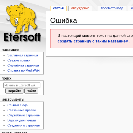
статья
обсуждение
просмотр кода
и
Ошибка
Перейти
Перейти
В настоящий момент текст на данной ст
к
к
создать страницу с таким названием
.
навигации
поиску
навигация
Заглавная страница
Свежие правки
Случайная страница
Справка по MediaWiki
поиск
инструменты
Ссылки сюда
Связанные правки
Служебные страницы
Версия для печати
Сведения о странице