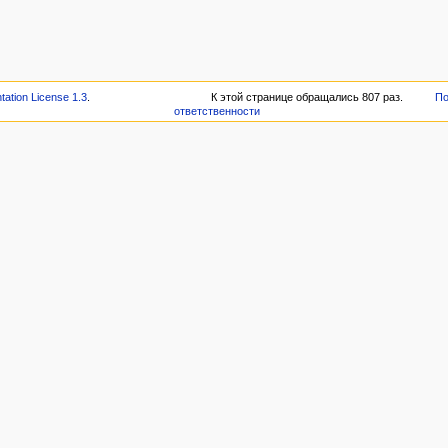
tion License 1.3
.
К этой странице обращались 807 раз.
По
ответственности