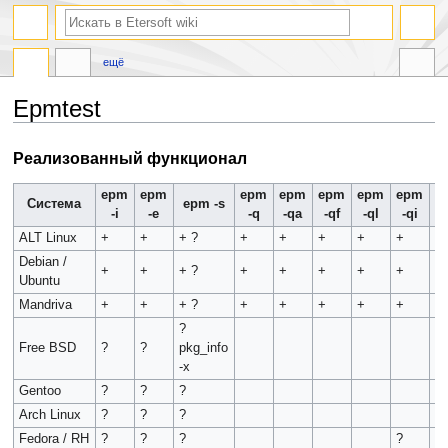
ещё
Epmtest
Перейти
Перейти
Реализованный функционал
к
к
навигации
поиску
epm
epm
epm
epm
epm
epm
epm
Система
epm -s
-i
-e
-q
-qa
-qf
-ql
-qi
u
ALT Linux
+
+
+ ?
+
+
+
+
+
+
Debian /
+
+
+ ?
+
+
+
+
+
+
Ubuntu
Mandriva
+
+
+ ?
+
+
+
+
+
+
?
Free BSD
?
?
pkg_info
-x
Gentoo
?
?
?
Arch Linux
?
?
?
Fedora / RH
?
?
?
?