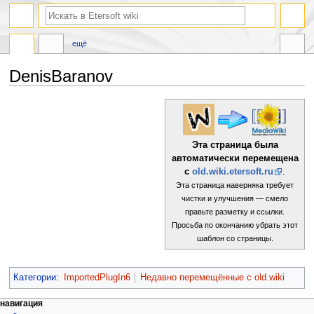
ещё
DenisBaranov
Перейти
Перейти
к
к
навигации
поиску
Эта страница была
автоматически перемещена
с
old.wiki.etersoft.ru
.
Эта страница наверняка требует
чистки и улучшения — смело
правьте разметку и ссылки.
Просьба по окончанию убрать этот
шаблон со страницы.
Категории
:
ImportedPlugIn6
Недавно перемещённые с old.wiki
навигация