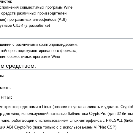
блиотек
 исполнения совместимых программ Wine
 средств различных производителей
ния) программных интерфейсов (ABI)
утивов СКЗИ (в разработке)
шений с различными криптопровайдерами;
нтейнеров недокументированного формата;
ения совместимых программ Wine
им средством:
мы
ументы
нты:
е криптосредствами в Linux (позволяет устанавливать и удалять Crypto
 для wine, использующий нативные библиотеки CryptoPro (для 32-битных
wine, работающий с использованием Linux-интерфейса с PKCS#11 (библи
ия ABI CryptoPro (пока только с с использованием ViPNet CSP)