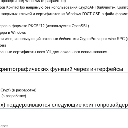
 проверки под Windows (в разработке)
ров КриптоПро напрямую без использования CryptoAPI (библиотек Крипт
ия закрытых ключей и сертификатов из Windows ГОСТ CSP в файл форма
неров в формате PKCS#12 (используется OpenSSL)
дера в Windows
я wine, использующий нативные библиотеки CryptoPro через wine RPC (не
pers
озванные сертификаты всех УЦ для локального использования
криптографических функций через интерфейсы
Crypt) (в разработке)
(в разработке)
nux) поддерживаются следующие криптопровайде
через