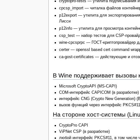
cryptopro-tests — утилита подписывания и
cpcsp_import — читалка файлов контейне
p12export — утилита для экспортирован
Лисси
p12info — утилита для просмотра контей
csp_test — набор тестов для CSP-провай
wine-cpcsprpc — ГОСТ-криптопровайдер дл
certer — openssl based cert command wrap
ca-gost-certificates — действующие и от
В Wine поддерживает вызовы 
Microsoft CryptoAPI (MS-CAPI)
COM-интерфейс CAPICOM (в разработке)
интерфейс CNG (Crypto New Generation) (B
вызов функций через интерфейс PKCS#11 
На стороне хост-системы (Li
CryptoPro CAPI
ViPNet CSP (в разработке)
любой интерфейс PKCS#11, в том числе 