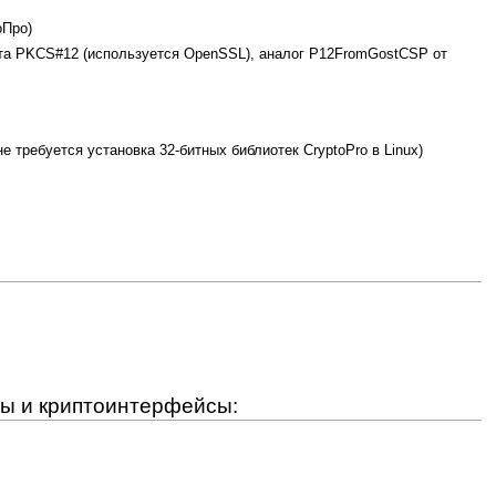
оПро)
та PKCS#12 (используется OpenSSL), аналог P12FromGostCSP от
 требуется установка 32-битных библиотек CryptoPro в Linux)
ры и криптоинтерфейсы: