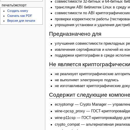
совместимости 32-битных и 64-битных би
печать/экспорт
трансляции ABI библиотек Linux в среду
Создать книгу
совместимости по ABI криптографических
Скачать как PDF
проверки корректности работы (тестирова
Версия для печати
упрощения установки и удаления дистриб
Предназначено для
улучшения совместимости прикладных ре
извлечения сертификатов и ключей из ко
поддержки криптографии в среде исполн
Не является криптографическ
не реализует криптографические алгорит
не выполняет электронную подпись
не изготавливает криптографические док
Содержит следующие компоне
ecryptomgr — Crypto Manager — управлени
wine-cpcsp_proxy — ГОСТ-криптопровайдер
wine-p11csp — ГОСТ-криптопровайдер для 
crypto_compat — альтернативная реализац