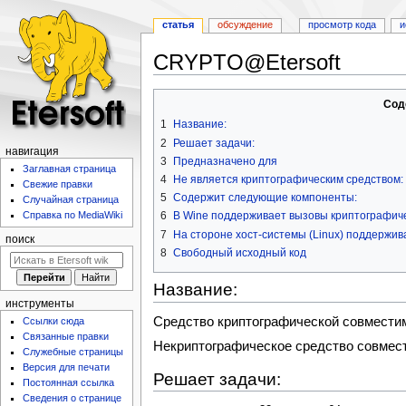
статья
обсуждение
просмотр кода
и
CRYPTO@Etersoft
Перейти
Перейти
Сод
к
к
1
Название:
навигации
поиску
2
Решает задачи:
навигация
3
Предназначено для
Заглавная страница
4
Не является криптографическим средством:
Свежие правки
5
Содержит следующие компоненты:
Случайная страница
6
В Wine поддерживает вызовы криптографич
Справка по MediaWiki
7
На стороне хост-системы (Linux) поддерж
поиск
8
Свободный исходный код
Название:
инструменты
Средство криптографической совмест
Ссылки сюда
Связанные правки
Некриптографическое средство совмес
Служебные страницы
Версия для печати
Решает задачи:
Постоянная ссылка
Сведения о странице