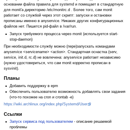
основании файла правила для systemd и помещает в стандартную
для monit'а директорию /etc/monitrc.d . Более того, сам monit
работает со службой через этот скрипт: запуски и остановки
прописаны именно в anyservice. Никаких других конфигурационных
файлов нет. Пишется pid-файл в /var/run.
Запуск требуемого процесса через monit (используется start-
stop-daemon)
При необходимости службу можно (пере)запускать командами
anyservice <servicename> <action>. Стандартная оснастка (serv,
service, init.d, rc.d) не вовлечена: anyservice работает независимо
(нужно удостовериться, что сам monit корректно прописан в
sysvinit).
Планы
Добавить поддержку в epm
Обеспечить пользователю возможность добавлять свои задания
(что-то похожее на cron и crontab -e)
https://wiki.archlinux.org/index.php/Systemd/User
Ссылки
Запуск сервиса под пользователем
- описание решаемой
проблемы