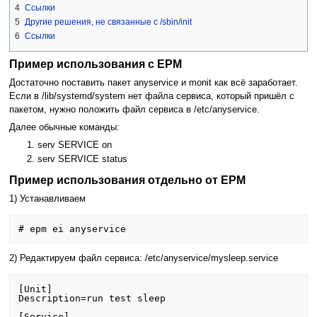
4
Ссылки
5
Другие решения, не связанные с /sbin/init
6
Ссылки
Пример использования с EPM
Достаточно поставить пакет anyservice и monit как всё заработает.
Если в /lib/systemd/system нет файла сервиса, который пришёл с
пакетом, нужно положить файл сервиса в /etc/anyservice.
Далее обычные команды:
serv SERVICE on
serv SERVICE status
Пример использования отдельно от EPM
1) Устанавливаем
2) Редактируем файл сервиса: /etc/anyservice/mysleep.service
[Unit]

Description=run test sleep

[Service]
