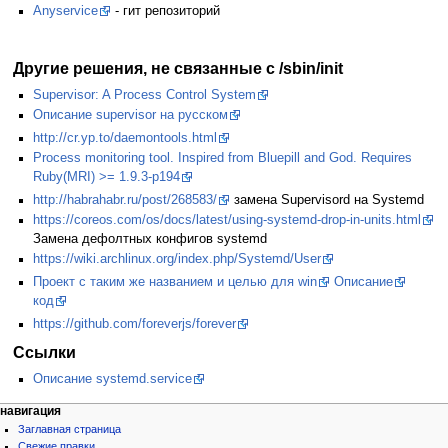
Anyservice
- гит репозиторий
Другие решения, не связанные с /sbin/init
Supervisor: A Process Control System
Описание supervisor на русском
http://cr.yp.to/daemontools.html
Process monitoring tool. Inspired from Bluepill and God. Requires
Ruby(MRI) >= 1.9.3-p194
http://habrahabr.ru/post/268583/
замена Supervisord на Systemd
https://coreos.com/os/docs/latest/using-systemd-drop-in-units.html
Замена дефолтных конфигов systemd
https://wiki.archlinux.org/index.php/Systemd/User
Проект с таким же названием и целью для win
Описание
код
https://github.com/foreverjs/forever
Ссылки
Описание systemd.service
навигация
Заглавная страница
Свежие правки