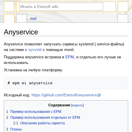
ещё
Anyservice
Перейти
Перейти
Anyservice позволяет запускать сервисы systemd (.service-файлы)
к
к
на системе с
sysvinit
с помощью monit.
навигации
поиску
Поддержка anyservice встроена в
EPM
, и отдельно его лучше не
использовать.
Установка на любую платформу:
Исходный код:
https://github.com/Etersoft/anyservice
Содержание
1
Пример использования с EPM
2
Пример использования отдельно от EPM
2.1
Описание работы скрипта
3
Планы