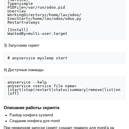
Type=simple

PIDFile=/var/run/odoo.pid

User=lav

WorkingDirectory=/home/lav/odoo/

ExecStart=/home/lav/odoo/odoo.py

Restart=always

[Install]

3) Запускаем скрипт
4) Доступные команды
anyservice --help

anyservice <service file name> 
[start|stop|restart|status|summary|remove|list|on
Описание работы скрипта
Разбор конфига systemd
Создание конфига для monit
При первичном запуске скрипт создает правило для monit'a на