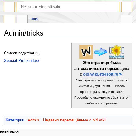
ещё
Admin/tricks
Перейти
Перейти
к
к
Список подстраниц:
навигации
поиску
Special:Prefixindex/
Эта страница была
автоматически перемещена
с
old.wiki.etersoft.ru
.
Эта страница наверняка требует
чистки и улучшения — смело
правьте разметку и ссылки.
Просьба по окончанию убрать этот
шаблон со страницы.
Категории
:
Admin
Недавно перемещённые с old.wiki
навигация