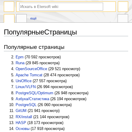
ещё
ПопулярныеСтраницы
Перейти
Перейти
Популярные страницы
к
к
навигации
поиску
Epm
‏‎ (70 592 просмотров)
Runa
‏‎ (29 845 просмотра)
OpenSourceOffice
‏‎ (29 521 просмотр)
Apache Tomcat
‏‎ (28 474 просмотров)
UniOffice
‏‎ (27 557 просмотра)
Linux/VLFN
‏‎ (26 994 просмотров)
PostgreSQL/Optimum
‏‎ (26 948 просмотра)
Азбука/Статистика
‏‎ (26 194 просмотров)
PostgreSQL
‏‎ (26 060 просмотра)
GitUM
‏‎ (21 941 просмотр)
RX/install
‏‎ (21 144 просмотров)
HASP
‏‎ (18 173 просмотров)
Основы
‏‎ (17 918 просмотра)