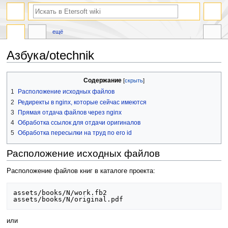
ещё
Азбука/otechnik
Перейти
Перейти
Содержание
к
к
1
Расположение исходных файлов
навигации
поиску
2
Редиректы в nginx, которые сейчас имеются
3
Прямая отдача файлов через nginx
4
Обработка ссылок для отдачи оригиналов
5
Обработка пересылки на труд по его id
Расположение исходных файлов
Расположение файлов книг в каталоге проекта:
assets/books/N/work.fb2

или