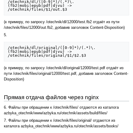
/otechnik/dl/([0-9]*)/(.*)\.
(fb2|mobi|epub|pdf|djvu) -> 
(к примеру, по запросу /otechnik/dl/12000/test.fb2 отдаёт из пути
/otechnik/files/12000/out.fb2, добавив заголовок Content-Disposition)
5.
/otechnik/dl/original/([0-9]*)/(.*)\.
(fb2|mobi|epub|pdf|djvu) -> 
(к примеру, по запросу /otechnik/dl/original/12000/test.pdf отдаёт из
пути /otechnik/files/original/12000/test.pdf, добавив заголовок Content-
Disposition)
Прямая отдача файлов через nginx
6. Файлы при обращении к /otechnik/files/ отдаются из каталога
azbyka_otechnik/www/azbyka.ru/otechnik/assets/build/files/
7. Файлы при обращении к /otechnik/files/original/ отдаются из
каталога azbyka_otechnik/www/azbyka.ru/otechnik/assets/books/