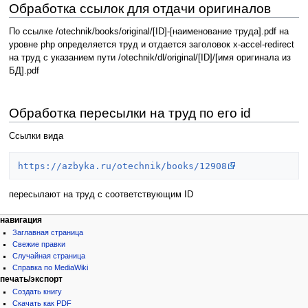
Обработка ссылок для отдачи оригиналов
По ссылке /otechnik/books/original/[ID]-[наименование труда].pdf на
уровне php определяется труд и отдается заголовок x-accel-redirect
на труд с указанием пути /otechnik/dl/original/[ID]/[имя оригинала из
БД].pdf
Обработка пересылки на труд по его id
Ссылки вида
https://azbyka.ru/otechnik/books/12908
пересылают на труд с соответствующим ID
навигация
Заглавная страница
Свежие правки
Случайная страница
Справка по MediaWiki
печать/экспорт
Создать книгу
Скачать как PDF