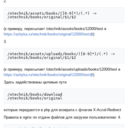
2.
/otechnik/assets/books/([0-9]*)/(.*) -> 
(к примеру, пересылает /otechnik/assets/books/12000/test в
https://azbyka.ru/otechnik/books/original/12000/test
)
3.
/otechnik/assets/uploads/books/([0-9]*)/(.*) -> 
(к примеру, пересылает /otechnik/assets/uploads/books/12000/test в
https://azbyka.ru/otechnik/books/original/12000/test
)
Здесь задействованы целевые пути
/otechnik/books/download

которые передаются в php для возврата с флагом X-Accel-Redirect
Правила в nginx по отдаче файлов для загрузки пользователем: 4.