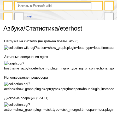
ещё
Азбука/Статистика/eterhost
Перейти
Перейти
Нагрузка на систему (не должна превышать 8)
к
к
навигации
поиску
Активные соединения nginx
Использование процессора
Дисковые операции (SSD 1)