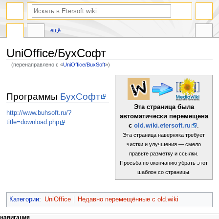
ещё
UniOffice/БухСофт
(перенаправлено с «
UniOffice/BuxSoft
»)
Перейти
Перейти
к
к
Программы
БухСофт
навигации
поиску
Эта страница была
http://www.buhsoft.ru/?
автоматически перемещена
title=download.php
с
old.wiki.etersoft.ru
.
Эта страница наверняка требует
чистки и улучшения — смело
правьте разметку и ссылки.
Просьба по окончанию убрать этот
шаблон со страницы.
Категории
:
UniOffice
Недавно перемещённые с old.wiki
навигация