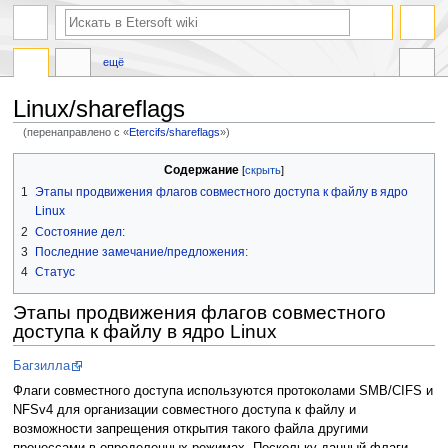
ещё
Linux/shareflags
(перенаправлено с «
Etercifs/shareflags
»)
Перейти
Перейти
Содержание
к
к
1
Этапы продвижения флагов совместного доступа к файлу в ядро
навигации
поиску
Linux
2
Состояние дел:
3
Последние замечание/предложения:
4
Статус
Этапы продвижения флагов совместного
доступа к файлу в ядро Linux
Багзилла
Флаги совместного доступа используются протоколами SMB/CIFS и
NFSv4 для организации совместного доступа к файлу и
возможности запрещения открытия такого файла другими