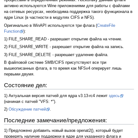
процессами в определенных режимах. Поскольку данный флаги
активно используются Wine приложениями для работы с файлами
на сетевых ресурсах, необходима поддержка такого функционала в
ядре Linux (в частности в модулях CIFS и NFS).
Оригинально в WinAPI используются три флага (
CreateFile
Function
):
1) FILE_SHARE_READ - разрешает открытие файла на чтение.
2) FILE_SHARE_WRITE - разрешает открытие файла на запись.
3) FILE_SHARE_DELETE - разрешает удаление файла.
В файловой системе SMB/CIFS присутствуют все три
вышеописанных флага, в то время как NFSv4 оперирует лишь
первыми двумя.
Состояние дел:
1) Актуальная версия патчей для ядра v3.13-rc4 лежит
здесь
(начиная с патчей "VFS: *").
2)
Обсуждение патчей
.
Последние замечание/предложения:
1) Предложено добавить новый вызов openat2(), который будет
проверять наличие поддержки в ядре для указанного флага и