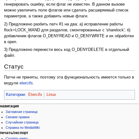
генерировать ошибку, если флаг не известен. В данном вызове
можно увеличить поле флагов или сделать расширяемый список
параметров, а также добавить новые флаги.
2) Предложено разбить патч #1 на два: а) исправление работы
flock+LOCK_MAND для разделов, смонтированных с 'sharelock'; б)
добавление флагов O_DENYREAD и O_DENYWRITE и их обработки
в open.
3) Предложено перенести весь код O_DENYDELETE в отдельный
файл.
Статус
Патчи не приняты, поэтому эта функциональность имеется только в
модуле
etercifs
.
Категории
:
Etercifs
Linux
навигация
Заглавная страница
Свежие правки
Случайная страница
Справка по MediaWiki
печать/экспорт
Создать книгу