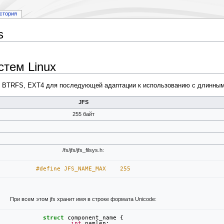
стория
s
тем Linux
, BTRFS, EXT4 для последующей адаптации к использованию с длинны
JFS
255 байт
/fs/jfs/jfs_filsys.h:
#define JFS_NAME_MAX	255
При всем этом jfs хранит имя в строке формата Unicode:
struct
component_name
{
int
namlen
;