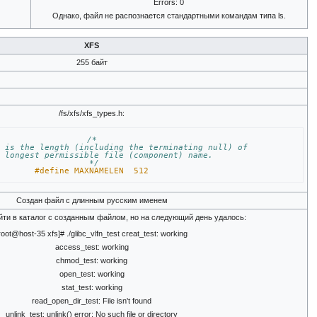
Errors: 0
Однако, файл не распознается стандартными командам типа ls.
XFS
255 байт
/fs/xfs/xfs_types.h:
/*
N is the length (including the terminating null) of
e longest permissible file (component) name.
 */
#define MAXNAMELEN	512
Создан файл с длинным русским именем
йти в каталог с созданным файлом, но на следующий день удалось:
root@host-35 xfs]# ./glibc_vlfn_test creat_test: working
access_test: working
chmod_test: working
open_test: working
stat_test: working
read_open_dir_test: File isn't found
unlink_test: unlink() error: No such file or directory