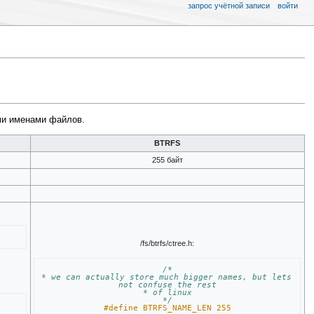
запрос учётной записи
войти
ми именами файлов.
BTRFS
255 байт
/fs/btrfs/ctree.h:
/*
* we can actually store much bigger names, but lets 
not confuse the rest
* of linux
*/
#define BTRFS_NAME_LEN 255