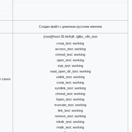
Создан файл с длинным русским именем
[root@host-35 btrfs]# ./glibc_vlfn_test
creat_test: working
access_test: working
chmod_test: working
open_test: working
stat_test: working
read_open_dir_test: working
unlink_test: working
me cases
creat_test: working
symlink_test: working
chmod_test: working
fopen_test: working
truncate_test: working
link_test: working
remove_test: working
mkdir_test: working
rmdir_test: working