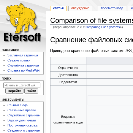
статья
обсуждение
просмотр кода
и
Comparison of file system
(перенаправлено с «
Comparing File Systems
»)
Перейти
Перейти
Сравнение файловых сис
к
к
навигации
поиску
навигация
Приведено сравнение файловых систем JFS
Заглавная страница
Свежие правки
Случайная страница
Ограничение
Справка по MediaWiki
Достоинства
поиск
Недостатки
инструменты
Ссылки сюда
Связанные правки
Служебные страницы
Видимые
Версия для печати
ограничения в коде
Постоянная ссылка
Сведения о странице