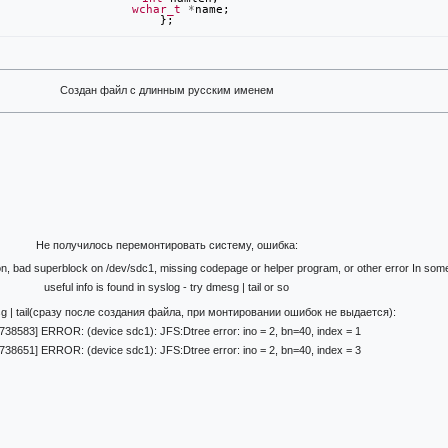
wchar_t
*
name
;
};
Создан файл с длинным русским именем
Не получилось перемонтировать систему, ошибка:
on, bad superblock on /dev/sdc1, missing codepage or helper program, or other error In so
useful info is found in syslog - try dmesg | tail or so
 | tail(сразу после создания файла, при монтировании ошибок не выдается):
.738583] ERROR: (device sdc1): JFS:Dtree error: ino = 2, bn=40, index = 1
.738651] ERROR: (device sdc1): JFS:Dtree error: ino = 2, bn=40, index = 3