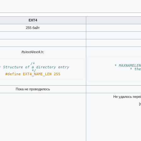
EXT4
255 байт
/fs/ext4/ext4.h:
/*
 * MAXNAMELE
 * Structure of a directory entry
 * th
 */
#define EXT4_NAME_LEN 255
Пока не проводилось
Не удалось пере
[