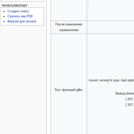
печать/экспорт
Создать книгу
Скачать как PDF
Версия для печати
После изменения
ограничения
mount: wrong fs type, bad opti
Тест функций glibc
Вывод dmesg
[ 337
[ 337